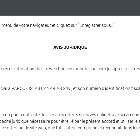
menu de votre navigateur et cliquez sur "Enregistrer sous..."
AVIS JURIDIQUE
ccès et l'utilisation du site web booking.aghotelspa.com (ci-après, le s
ocial à PARQUE ISLAS CANARIAS S/N , et son numéro d'identification fisca
tion ou pour contracter les services offerts sur www.onlinetravelserver.c
apacité juridique nécessaire pour être lié par le présent accord et utilise
e offert sur le site web, que l'utilisateur comprend et reconnaît dans leur 