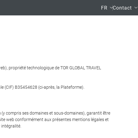
FR
Contact
ite web), propriété technologique de TOR GLOBAL TRAVEL
le (CIF) B35454628 (ci-après, la Plateforme).
om (y compris ses domaines et sous-domaines), garantit être
r le site web conformément aux présentes mentions légales et
intégralité.