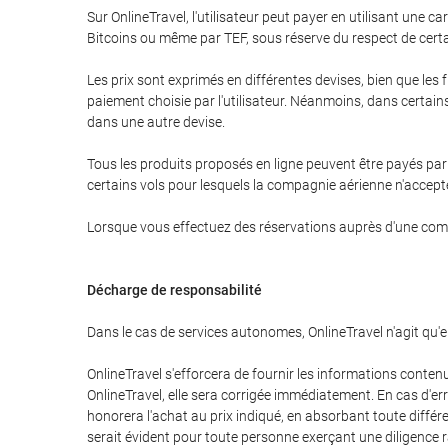
Sur OnlineTravel, l'utilisateur peut payer en utilisant u
Bitcoins ou même par TEF, sous réserve du respect de certa
Les prix sont exprimés en différentes devises, bien que les 
paiement choisie par l'utilisateur. Néanmoins, dans certains c
dans une autre devise.
Tous les produits proposés en ligne peuvent être payés par P
certains vols pour lesquels la compagnie aérienne n'accepte
Lorsque vous effectuez des réservations auprès d'une compagn
Décharge de responsabilité
Dans le cas de services autonomes, OnlineTravel n'agit qu'
OnlineTravel s'efforcera de fournir les informations conten
OnlineTravel, elle sera corrigée immédiatement. En cas d'erre
honorera l'achat au prix indiqué, en absorbant toute différ
serait évident pour toute personne exerçant une diligence ra