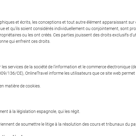
hiques et écrits, les conceptions et tout autre élément apparaissant sur ce 
ue et qu'ils soient considérés individuellement ou conjointement, sont proté
riétaires ou les ont créés. Ces parties jouissent des droits exclusifs d'util
nne qui enfreint ces droits.
 les services de la société de l'information et le commerce électronique (d
9/136/CE), OnlineTravel informe les utilisateurs que ce site web permet l'
 en matière de cookies.
t à la législation espagnole, qui les régit.
viennent de soumettre le litige à la résolution des cours et tribunaux du pay