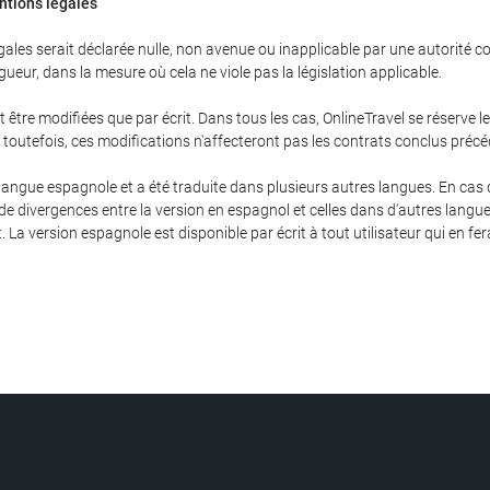
entions légales
les serait déclarée nulle, non avenue ou inapplicable par une autorité com
gueur, dans la mesure où cela ne viole pas la législation applicable.
être modifiées que par écrit. Dans tous les cas, OnlineTravel se réserve 
; toutefois, ces modifications n'affecteront pas les contrats conclus pré
langue espagnole et a été traduite dans plusieurs autres langues. En cas de
 de divergences entre la version en espagnol et celles dans d'autres langue
. La version espagnole est disponible par écrit à tout utilisateur qui en fe