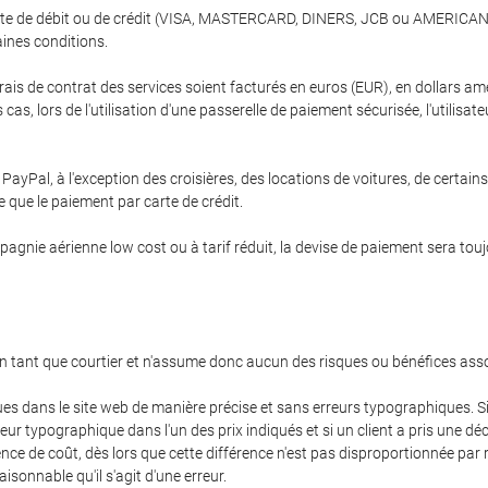
ne carte de débit ou de crédit (VISA, MASTERCARD, DINERS, JCB ou AMERICA
ines conditions.
frais de contrat des services soient facturés en euros (EUR), en dollars amé
as, lors de l'utilisation d'une passerelle de paiement sécurisée, l'utilisate
ayPal, à l'exception des croisières, des locations de voitures, de certains
 que le paiement par carte de crédit.
ie aérienne low cost ou à tarif réduit, la devise de paiement sera toujours
en tant que courtier et n'assume donc aucun des risques ou bénéfices ass
ues dans le site web de manière précise et sans erreurs typographiques. Si
ur typographique dans l'un des prix indiqués et si un client a pris une déc
ence de coût, dès lors que cette différence n'est pas disproportionnée pa
isonnable qu'il s'agit d'une erreur.