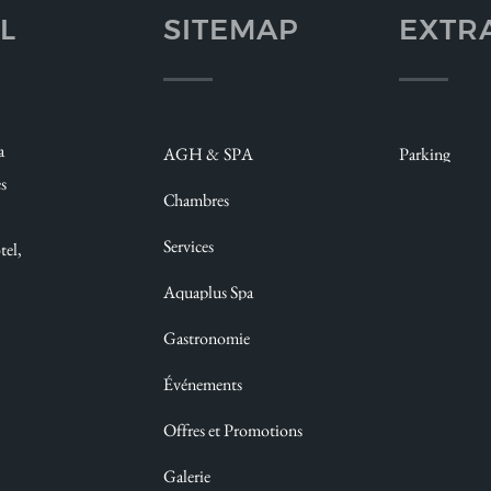
L
SITEMAP
EXTR
Bienvenus
a
AGH & SPA
Parking
Reposez-vous
es
Chambres
Expérimentez
Services
tel,
Détendez-vous
Aquaplus Spa
Dégustez
Gastronomie
Célébrez
Événements
Profitez
Offres et Promotions
Contemplez
Galerie
Questions fréquentes