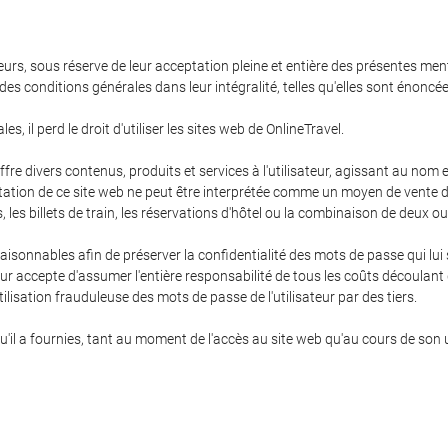
teurs, sous réserve de leur acceptation pleine et entière des présentes ment
 des conditions générales dans leur intégralité, telles qu'elles sont énonc
s, il perd le droit d'utiliser les sites web de OnlineTravel.
 offre divers contenus, produits et services à l'utilisateur, agissant au no
oitation de ce site web ne peut être interprétée comme un moyen de vente d
res, les billets de train, les réservations d'hôtel ou la combinaison de deux o
 raisonnables afin de préserver la confidentialité des mots de passe qui lu
ur accepte d'assumer l'entière responsabilité de tous les coûts découlant de
ilisation frauduleuse des mots de passe de l'utilisateur par des tiers.
qu'il a fournies, tant au moment de l'accès au site web qu'au cours de son u