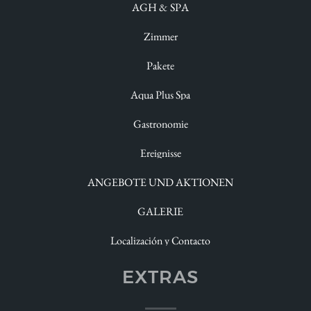
AGH & SPA
Erholen
Zimmer
Erleben Sie
Pakete
Verwöhnen
Aqua Plus Spa
Verkosten
Gastronomie
Feiern
Ereignisse
Genießen
ANGEBOTE UND AKTIONEN
Betrachten
GALERIE
Dudas
Localización y Contacto
EXTRAS